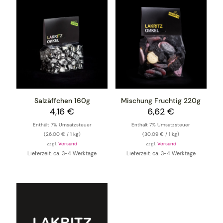
Salzäffchen 160g
Mischung Fruchtig 220g
4,16
€
6,62
€
Enthält 7% Umsatzsteuer
Enthält 7% Umsatzsteuer
(
26,00
€
/ 1 kg)
(
30,09
€
/ 1 kg)
zzgl.
Versand
zzgl.
Versand
Lieferzeit: ca. 3-4 Werktage
Lieferzeit: ca. 3-4 Werktage