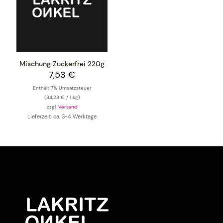
Mischung Zuckerfrei 220g
7,53
€
Enthält 7% Umsatzsteuer
(
34,23
€
/ 1 kg)
zzgl.
Versand
Lieferzeit: ca. 3-4 Werktage