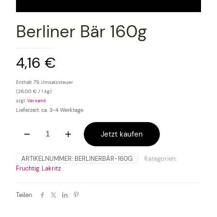
Berliner Bär 160g
4,16
€
Enthält 7% Umsatzsteuer
(
26,00
€
/ 1 kg)
zzgl.
Versand
Lieferzeit: ca. 3-4 Werktage
Berliner
Jetzt kaufen
Bär
160g
Menge
ARTIKELNUMMER:
BERLINERBÄR-160G
Kategorien:
Fruchtig
,
Lakritz
Teilen