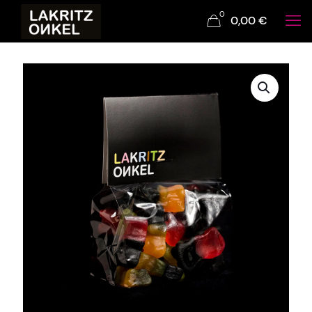
0
0,00
€